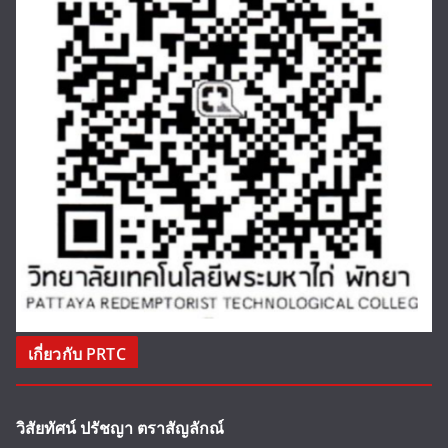
เกี่ยวกับ PRTC
วิสัยทัศน์ ปรัชญา ตราสัญลักณ์