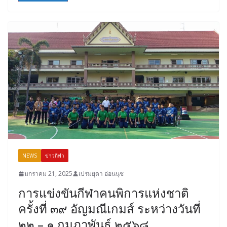
NEWS
ข่าวกีฬา
มกราคม 21, 2025
เปรมยุดา อ่อนนุช
การแข่งขันกีฬาคนพิการแห่งชาติ
ครั้งที่ ๓๙ อัญมณีเกมส์ ระหว่างวันที่
๒๒ – ๑ กุมภาพันธ์ ๒๕๖๘