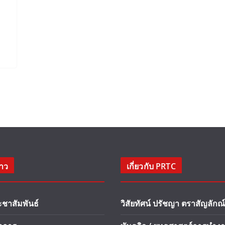
่าว
เกี่ยวกับ PRTC
ะชาสัมพันธ์
วิสัยทัศน์ ปรัชญา ตราสัญลักณ์