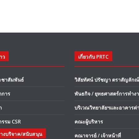
่าว
เกี่ยวกับ PRTC
ะชาสัมพันธ์
วิสัยทัศน์ ปรัชญา ตราสัญลักณ์
ชาการ
พันธกิจ / ยุทธศาสตร์การทำง
า
บริเวณวิทยาลัยฯและอาคารต่า
จกรรม CSR
คณะผู้บริหาร
างบริจาค/สนับสนุน
คณาจารย์ / เจ้าหน้าที่