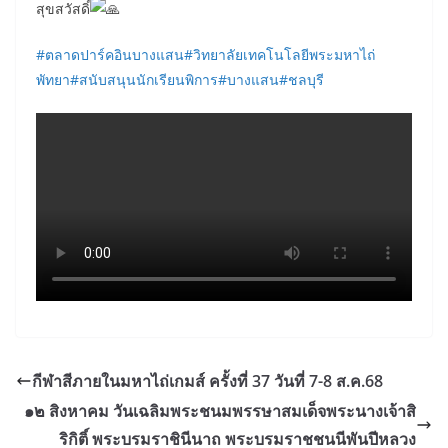
สุขสวัสดิ์
#ตลาดปาร์คอินบางแสน
#วิทยาลัยเทคโนโลยีพระมหาไถ่
พัทยา
#สนับสนุนนักเรียนพิการ
#บางแสน
#ชลบุรี
กีฬาสีภายในมหาไถ่เกมส์ ครั้งที่ 37 วันที่ 7-8 ส.ค.68
๑๒ สิงหาคม วันเฉลิมพระชนมพรรษาสมเด็จพระนางเจ้าสิ
ริกิติ์ พระบรมราชินีนาถ พระบรมราชชนนีพันปีหลวง