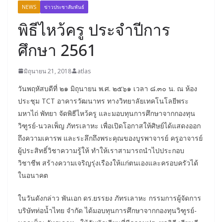
NEWS
ข่าวประชาสัมพันธ์
พิธีไหว้ครู ประจำปีการ
ศึกษา 2561
มิถุนายน 21, 2018
atlas
วันพฤหัสบดีที่ ๒๑ มิถุนายน พ.ศ. ๒๕๖๑ เวลา ๘.๓๐ น. ณ ห้อง
ประชุม TCT อาคารวัฒนาทร ทางวิทยาลัยเทคโนโลยีพระ
มหาไถ่ พัทยา จัดพิธีไหว้ครู และมอบทุนการศึกษาจากกองทุน
วิฑูรย์-นวลเพ็ญ ภัทรเลาหะ เพื่อเปิดโอกาสให้ศิษย์ได้แสดงออก
ถึงความเคารพ และระลึกถึงพระคุณของบูรพาจารย์ ครูอาจารย์
ผู้ประสิทธิ์วิชาความรู้ให้ ทำให้เราสามารถนำไปประกอบ
วิชาชีพ สร้างความเจริญรุ่งเรืองให้แก่ตนเองและครอบครัวได้
ในอนาคต
ในวันดังกล่าว พันเอก ดร.ยรรยง ภัทรเลาหะ กรรมการผู้จัดการ
บริษัทท่อน้ำไทย จำกัด ได้มอบทุนการศึกษาจากกองทุนวิฑูรย์-