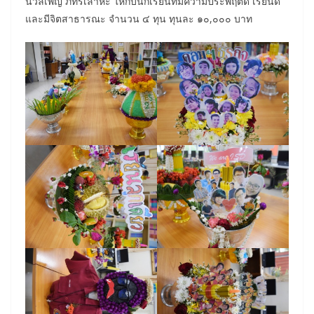
นวลเพ็ญ ภัทรเลาหะ ให้กับนักเรียนที่มีความประพฤติดี เรียนดี
และมีจิตสาธารณะ จำนวน ๔ ทุน ทุนละ ๑๐,๐๐๐ บาท