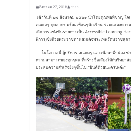
สิงหาคม 27, 2018
atlas
เช้าวันที่ ๒๗ สิงหาคม ๒๕๖๑ นำโดยคุณพ่อพิชาญ ใจเสรี 
คณะครู บุคลากร พร้อมเพื่อนๆนักเรียน ร่วมแสดงความยิ
เลิศการแข่งขันรายการเป็น Accessible Learning Hack
พิการ)ชิงถ้วยพระราชทานสมเด็จพระเทพรัตนราชสุดา
ในโอกาสนี้ ผู้บริหาร คณะครู และเพื่อนๆพี่ๆน้อง ช
ความสามารถของทุกๆคน ที่สร้างชื่อเสียงให้กับวิทยา
ประสบความสำเร็จยิ่งๆขึ้นไป..”ยินดีด้วยนะครับ/ค่ะ”