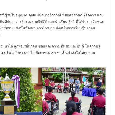
ผู้รับใบอนุญาต คุณแม่ซิสเตอร์ภาวิณี พิชัยศรีสวัสดิ์ ผู้จัดการ และ
นดีกับอาจารย์วรเมธ มณีขัติย์ และนักเรียนIS41 ที่ได้รับรางวัลชนะ
athon (แข่งขันพัฒนา Application ส่งเสริมการเรียนรู้ของคน
ฯ
าวมหาไถ่ ลูกพ่อเรย์ทุกคน ขอแสดงความชื่นชมและยินดี ในความรู้
ลัยเทคโนโลยีพระมหาไถ่ พัทยาของเรา ขอเป็นกำลังใจให้ทุกๆคน