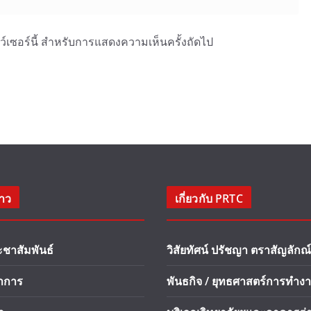
าว์เซอร์นี้ สำหรับการแสดงความเห็นครั้งถัดไป
่าว
เกี่ยวกับ PRTC
ะชาสัมพันธ์
วิสัยทัศน์ ปรัชญา ตราสัญลักณ์
ชาการ
พันธกิจ / ยุทธศาสตร์การทำง