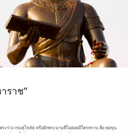
หาราช”
ะร่วง กรุงสุโขทัย หรืออีกพระนามที่ไม่ค่อยมีใครทราบ คือ พ่อขุน