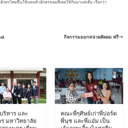
อักษรไทยขึ้นใช้แทนตัวอักษรขอมที่เคยใช้กันมาแต่เดิม เรียกว่า
๖๘
กิจกรรมออกหน่วยตัดผม ฟรี
้บริหาร และ
คณะพี่ๆศิษย์เก่าพี่ปอร์ด
กร มหาวิทยาลัย
พี่นุช และพี่แอ๋ม เป็น