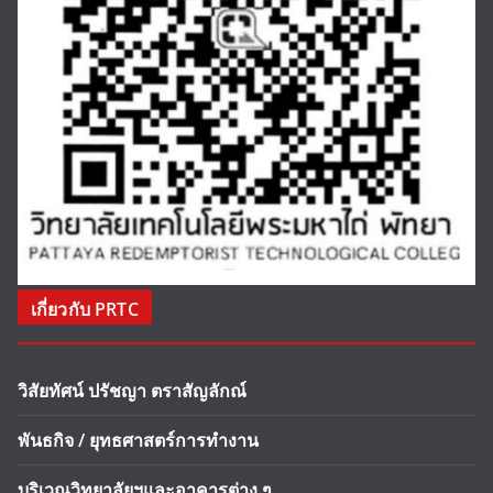
เกี่ยวกับ PRTC
วิสัยทัศน์ ปรัชญา ตราสัญลักณ์
พันธกิจ / ยุทธศาสตร์การทำงาน
บริเวณวิทยาลัยฯและอาคารต่าง ๆ