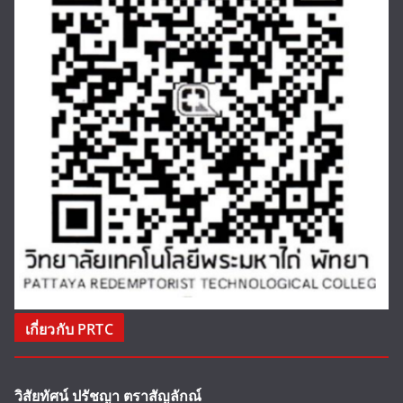
เกี่ยวกับ PRTC
วิสัยทัศน์ ปรัชญา ตราสัญลักณ์