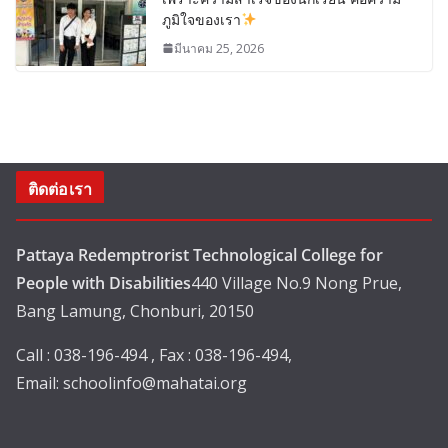
ภูมิใจของเรา
มีนาคม 25, 2026
ติดต่อเรา
Pattaya Redemptrorist Technological College for
People with Disabilities
440 Village No.9 Nong Prue,
Bang Lamung, Chonburi, 20150
Call : 038-196-494 , Fax : 038-196-494,
Email:
schoolinfo@mahatai.org