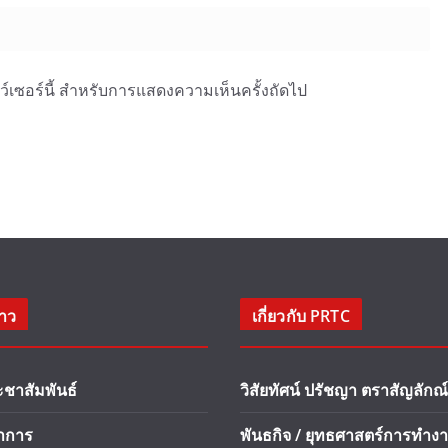
าว์เซอร์นี้ สำหรับการแสดงความเห็นครั้งถัดไป
่าว
เกี่ยวกับ PRTC
ะชาสัมพันธ์
วิสัยทัศน์ ปรัชญา ตราสัญลักณ์
ชาการ
พันธกิจ / ยุทธศาสตร์การทำง