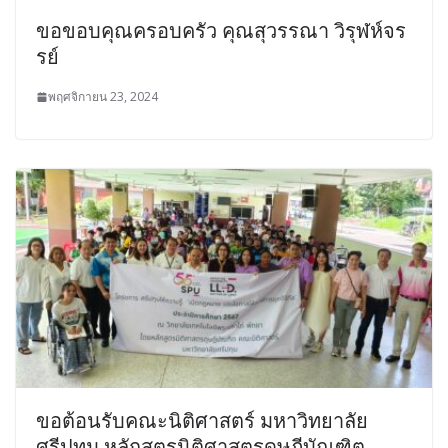
ขอขอบคุณครอบครัว คุณสุวรรณา วิรุฬห์จร
รย์
พฤศจิกายน 23, 2024
ขอต้อนรับคณะนิติศาสตร์ มหาวิทยาลัย
ศรีปทุม หลักสูตรนิติศาสตรดุษฎีบัณฑิต