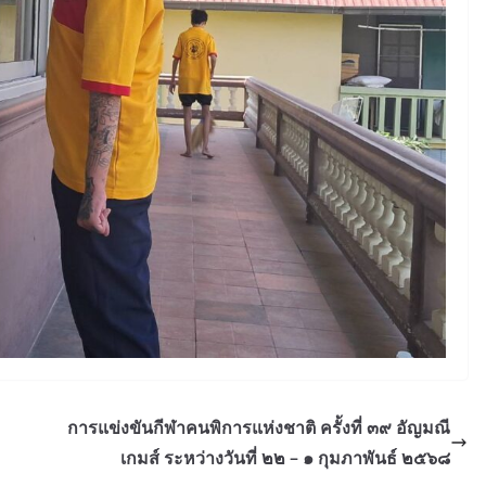
การแข่งขันกีฬาคนพิการแห่งชาติ ครั้งที่ ๓๙ อัญมณี
เกมส์ ระหว่างวันที่ ๒๒ – ๑ กุมภาพันธ์ ๒๕๖๘