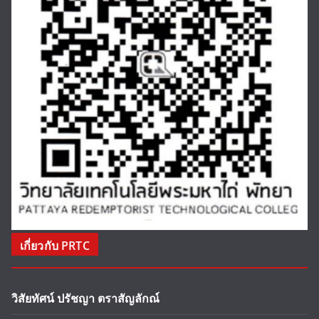
เกี่ยวกับ PRTC
วิสัยทัศน์ ปรัชญา ตราสัญลักณ์