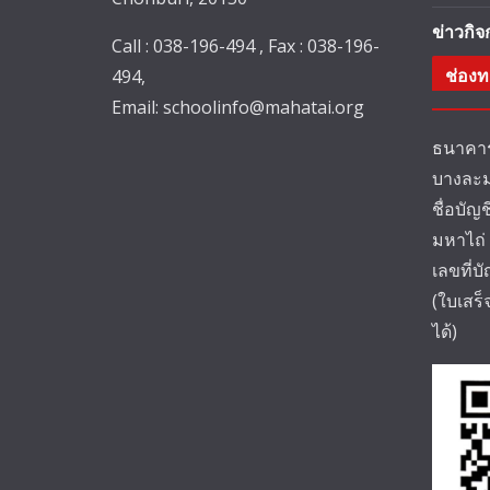
ข่าวกิ
Call : 038-196-494 , Fax : 038-196-
ช่องท
494,
Email:
schoolinfo@mahatai.org
ธนาคาร
บางละม
ชื่อบัญ
มหาไถ่
เลขที่บ
(ใบเสร
ได้)