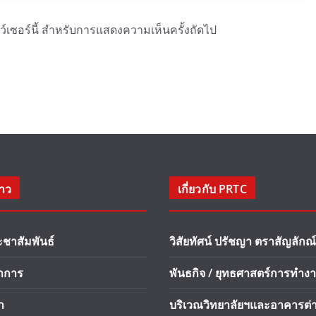
าว์เซอร์นี้ สำหรับการแสดงความเห็นครั้งถัดไป
่าว
เกี่ยวกับ PRTC
ะชาสัมพันธ์
วิสัยทัศน์ ปรัชญา ตราสัญลักณ์
ชาการ
พันธกิจ / ยุทธศาสตร์การทำง
า
บริเวณวิทยาลัยฯและอาคารต่า