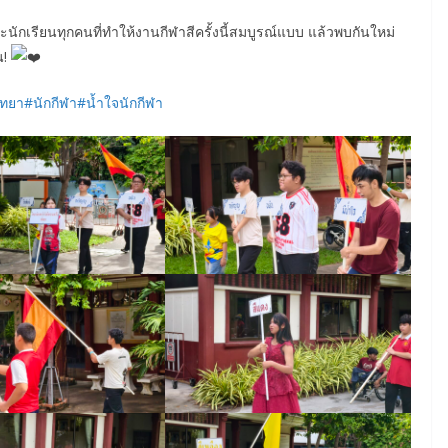
ละนักเรียนทุกคนที่ทำให้งานกีฬาสีครั้งนี้สมบูรณ์แบบ แล้วพบกันใหม่
น!
ัทยา
#นักกีฬา
#น้ำใจนักกีฬา