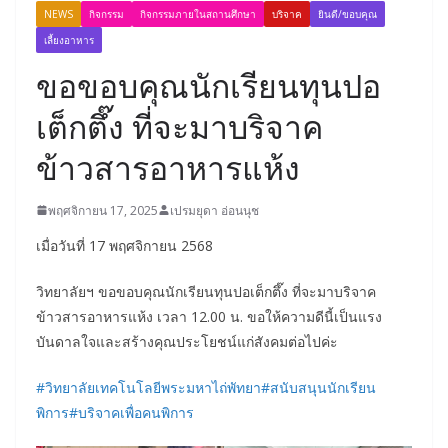
NEWS
กิจกรรม
กิจกรรมภายในสถานศึกษา
บริจาค
ยินดี/ขอบคุณ
เลี้ยงอาหาร
ขอขอบคุณนักเรียนทุนปอ
เต็กตึ๊ง ที่จะมาบริจาค
ข้าวสารอาหารแห้ง
พฤศจิกายน 17, 2025
เปรมยุดา อ่อนนุช
เมื่อวันที่ 17 พฤศจิกายน 2568
วิทยาลัยฯ ขอขอบคุณนักเรียนทุนปอเต็กตึ๊ง ที่จะมาบริจาค
ข้าวสารอาหารแห้ง เวลา 12.00 น.
ขอให้ความดีนี้เป็นแรง
บันดาลใจและสร้างคุณประโยชน์แก่สังคมต่อไปค่ะ
#วิทยาลัยเทคโนโลยีพระมหาไถ่พัทยา
#สนับสนุนนักเรียน
พิการ
#บริจาคเพื่อคนพิการ