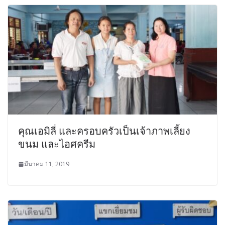
คุณเอมิลี่ และครอบครัวเป็นเจ้าภาพเลี้ยง
ขนม และไอศครีม
มีนาคม 11, 2019