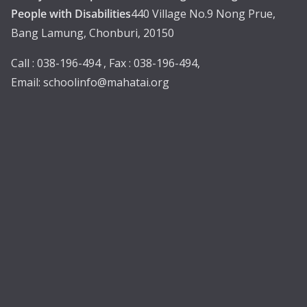
People with Disabilities
440 Village No.9 Nong Prue,
Bang Lamung, Chonburi, 20150
Call : 038-196-494 , Fax : 038-196-494,
Email:
schoolinfo@mahatai.org