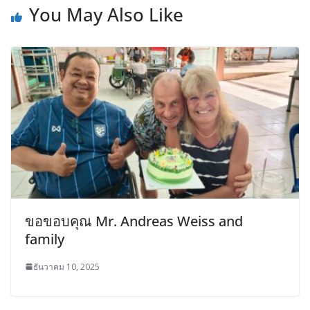
You May Also Like
ขอขอบคุณ Mr. Andreas Weiss and
family
ธันวาคม 10, 2025