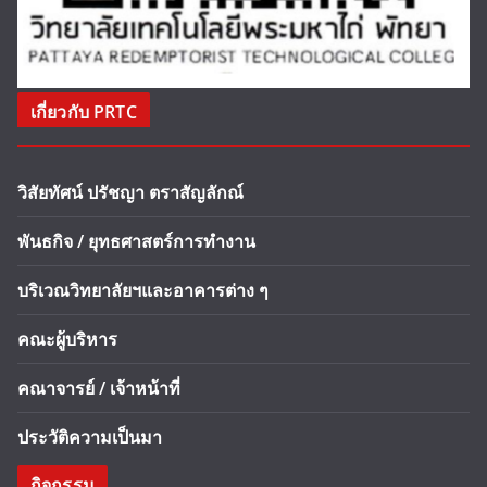
เกี่ยวกับ PRTC
วิสัยทัศน์ ปรัชญา ตราสัญลักณ์
พันธกิจ / ยุทธศาสตร์การทำงาน
บริเวณวิทยาลัยฯและอาคารต่าง ๆ
คณะผู้บริหาร
คณาจารย์ / เจ้าหน้าที่
ประวัติความเป็นมา
กิจกรรม