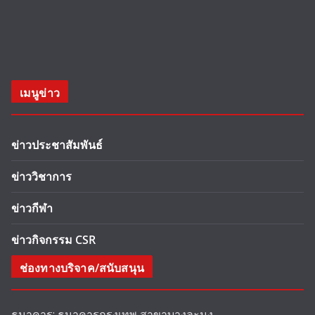
เมนูข่าว
ข่าวประชาสัมพันธ์
ข่าววิชาการ
ข่าวกีฬา
ข่าวกิจกรรม CSR
ช่องทางบริจาค/สนับสนุน
ธนาคาร: ธนาคารกรุงเทพ สาขาบางละมุง