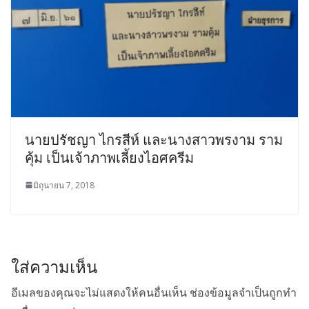
นายปรัชญา ไกรสีห์ และนางสาวพรงาม ราม
คุ้ม เป็นเจ้าภาพเลี้ยงไอศครีม
มิถุนายน 7, 2018
ใส่ความเห็น
อีเมลของคุณจะไม่แสดงให้คนอื่นเห็น
ช่องข้อมูลจำเป็นถูกทำ