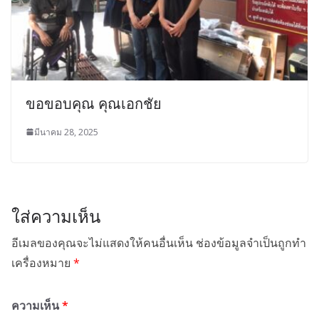
ขอขอบคุณ คุณเอกชัย
มีนาคม 28, 2025
ใส่ความเห็น
อีเมลของคุณจะไม่แสดงให้คนอื่นเห็น
ช่องข้อมูลจำเป็นถูกทำ
เครื่องหมาย
*
ความเห็น
*