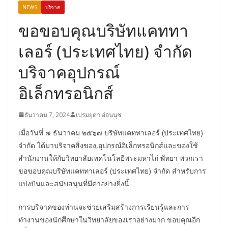
NEWS
บริจาค
ขอขอบคุณบริษัทแคททา
เลอร์ (ประเทศไทย) จำกัด
บริจาคอุปกรณ์
อิเล็กทรอนิกส์
ธันวาคม 7, 2024
เปรมยุดา อ่อนนุช
เมื่อวันที่ ๗ ธันวาคม ๒๕๖๗ บริษัทแคททาเลอร์ (ประเทศไทย)
จำกัด ได้มาบริจาคสิ่งของ,อุปกรณ์อิเล็กทรอนิกส์และของใช้
สำนักงานให้กับวิทยาลัยเทคโนโลยีพระมหาไถ่ พัทยา พวกเรา
ขอขอบคุณบริษัทแคททาเลอร์ (ประเทศไทย) จำกัด สำหรับการ
แบ่งปันและสนับสนุนที่มีค่าอย่างยิ่งนี้
การบริจาคของท่านจะช่วยเสริมสร้างการเรียนรู้และการ
ทำงานของนักศึกษาในวิทยาลัยของเราอย่างมาก ขอบคุณอีก