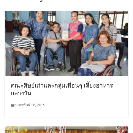
คณะศิษย์เก่าและกลุ่มเพื่อนๆ เลี้ยงอาหาร
กลางวัน
กุมภาพันธ์ 16, 2019