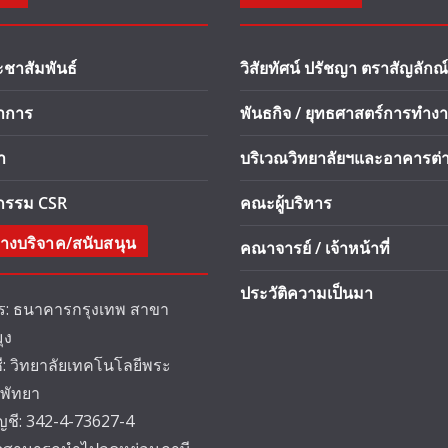
ะชาสัมพันธ์
วิสัยทัศน์ ปรัชญา ตราสัญลักณ์
ชาการ
พันธกิจ / ยุทธศาสตร์การทำง
า
บริเวณวิทยาลัยฯและอาคารต่า
จกรรม CSR
คณะผู้บริหาร
างบริจาค/สนับสนุน
คณาจารย์ / เจ้าหน้าที่
ประวัติความเป็นมา
: ธนาคารกรุงเทพ สาขา
ุง
ชี: วิทยาลัยเทคโนโลยีพระ
 พัทยา
ัญชี: 342-4-73627-4