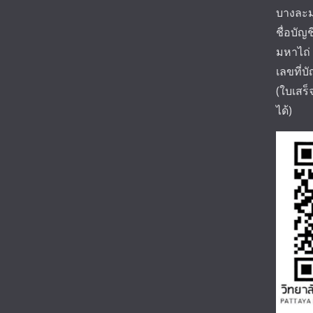
บางละม
ชื่อบัญ
มหาไถ่
เลขที่บ
(ใบเสร
ได้)