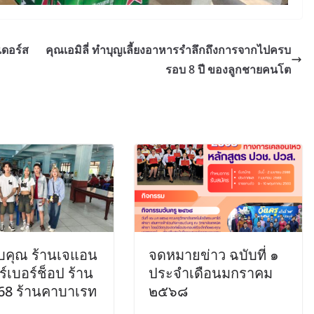
ดอร์ส
คุณเอมิลี่ ทำบุญเลี้ยงอาหารรำลึกถึงการจากไปครบ
รอบ 8 ปี ของลูกชายคนโต
คุณ ร้านเจแอน
จดหมายข่าว ฉบับที่ ๑
ร์เบอร์ช็อป ร้าน
ประจำเดือนมกราคม
 168 ร้านคาบาเรท
๒๕๖๘