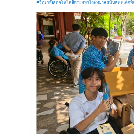
#วิทยาลัยเทคโนโลยีพระมหาไถ่พัทยา
#สนับสนุนเด็กพิ