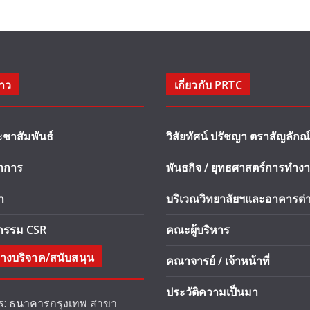
่าว
เกี่ยวกับ PRTC
ะชาสัมพันธ์
วิสัยทัศน์ ปรัชญา ตราสัญลักณ์
ชาการ
พันธกิจ / ยุทธศาสตร์การทำง
า
บริเวณวิทยาลัยฯและอาคารต่า
จกรรม CSR
คณะผู้บริหาร
างบริจาค/สนับสนุน
คณาจารย์ / เจ้าหน้าที่
ประวัติความเป็นมา
: ธนาคารกรุงเทพ สาขา