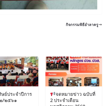
กิจกรรมพิธีอำลาครู
บศิษย์ประจำปีการ
จดหมายข่าว ฉบับที่
 ๒/๒๕๖๑
2 ประจำเดือน