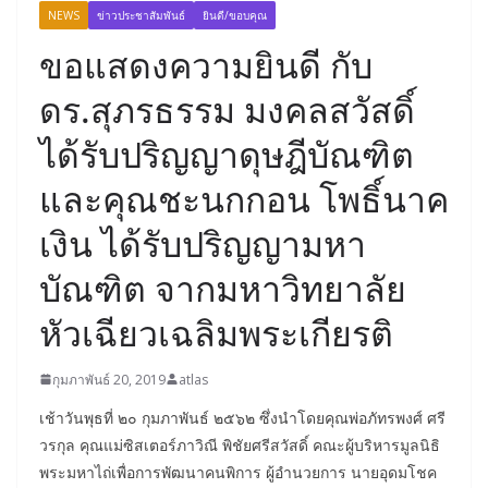
NEWS
ข่าวประชาสัมพันธ์
ยินดี/ขอบคุณ
ขอแสดงความยินดี กับ
ดร.สุภรธรรม มงคลสวัสดิ์
ได้รับปริญญาดุษฎีบัณฑิต
และคุณชะนกกอน โพธิ์นาค
เงิน ได้รับปริญญามหา
บัณฑิต จากมหาวิทยาลัย
หัวเฉียวเฉลิมพระเกียรติ
กุมภาพันธ์ 20, 2019
atlas
เช้าวันพุธที่ ๒๐ กุมภาพันธ์ ๒๕๖๒ ซึ่งนำโดยคุณพ่อภัทรพงศ์ ศรี
วรกุล คุณแม่ซิสเตอร์ภาวิณี พิชัยศรีสวัสดิ์ คณะผู้บริหารมูลนิธิ
พระมหาไถ่เพื่อการพัฒนาคนพิการ ผู้อำนวยการ นายอุดมโชค