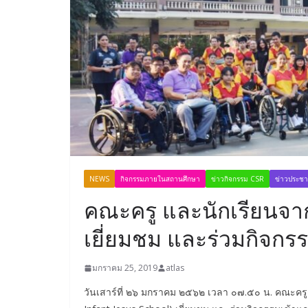
NEWS
กิจกรรมภายในสถานศึกษา
ข่าวกิจกรรม CSR
ข่าวประชาส
คณะครู และนักเรียนจา
เยี่ยมชม และร่วมกิจกร
มกราคม 25, 2019
atlas
วันเสาร์ที่ ๒๖ มกราคม ๒๕๖๒ เวลา ๐๗.๕๐ น. คณะครู