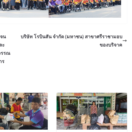
ญจน
บริษัท โรบินสัน จำกัด (มหาชน) สาขาศรีราชามอบ
ละ
ของบริจาค
ุวรรณ
าร