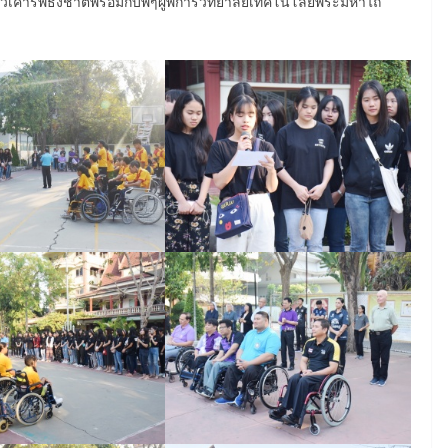
ถวเคารพธงชาติพร้อมกับพี่ๆผู้พิการวิทยาลัยเทคโนโลยีพระมหาไถ่