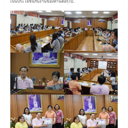
เป็นประโยชน์กับงานของท่านต่อๆไป..