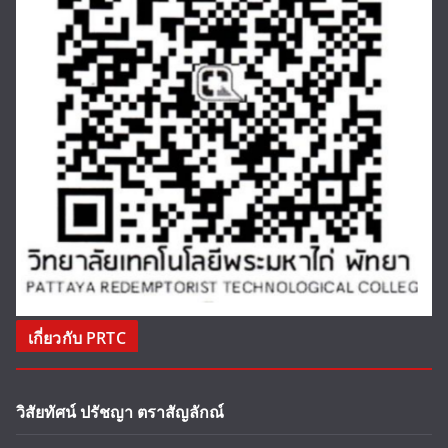
เกี่ยวกับ PRTC
วิสัยทัศน์ ปรัชญา ตราสัญลักณ์