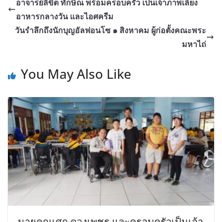
อาจารย์ลิขิต ทักษิณ พร้อมครอบครัว เป็นเจ้าภาพเลี้ยง
อาหารกลางวัน และไอศครีม
วันรำลึกถึงนักบุญอัลฟอนโซ ๑ สิงหาคม ผู้ก่อตั้งคณะพระ
มหาไถ่
You May Also Like
นายคุณเศก ดวงเพชร และครอบครัวเป็นเจ้า