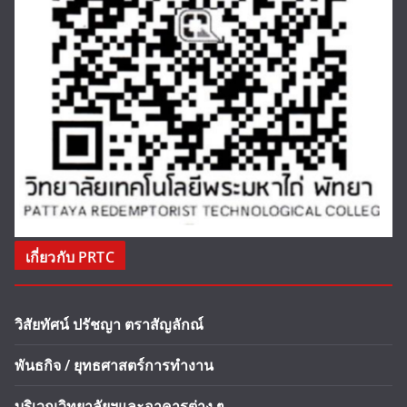
เกี่ยวกับ PRTC
วิสัยทัศน์ ปรัชญา ตราสัญลักณ์
พันธกิจ / ยุทธศาสตร์การทำงาน
บริเวณวิทยาลัยฯและอาคารต่าง ๆ