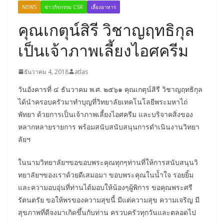
NEWS
ข่าวกิจกรรม CSR
เลี้ยงอาหาร
คุณเกตุน์สิรี วิชาญฤทธิกุล
เป็นเจ้าภาพเลี้ยงไอศครีม
ธันวาคม 4, 2018
atlas
วันอังคารที่ ๔ ธันวาคม พ.ศ. ๒๕๖๑ คุณเกตุน์สิรี วิชาญฤทธิกุล
ได้นำครอบครัวมาทำบุญที่วิทยาลัยเทคโนโลยีพระมหาไถ่
พัทยา ด้วยการเป็นเจ้าภาพเลี้ยงไอศครีม และบริจาคสิ่งของ
หลากหลายรายการ พร้อมสนับสนับสนุนการดำเนินงานวิทยา
ลัยฯ
ในนามวิทยาลัยฯขอขอบพระคุณทุกๆท่านที่ให้การสนับสนุนวิ
ทยาลัยฯของเราด้วยดีเสมอมา ขอบพระคุณในน้ำใจ รอยยิ้ม
และความอบอุ่นที่ท่านได้มอบให้น้องๆผู้พิการ ขอคุณพระศรี
รัตนตรัย ขอให้พรของความสุขนี้ มีแต่ความสุข ความเจริญ มี
สุขภาพที่ดีจงมาเกิดขึ้นกับท่าน ครวบครัวทุกวันและตลอดไป