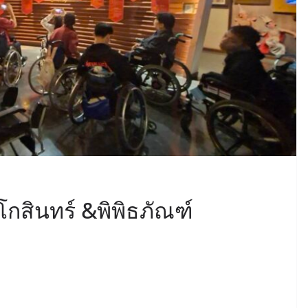
กสินทร์ &พิพิธภัณฑ์