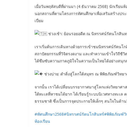
เมื่อวันพฤหัสบดีที่ผ่านมา (4 ธันวาคม 2568) นักเรีย
นอกสถานที่ตามโครงการทัศนศึกษาเพื่อเสริมสร้างปร
เปี่ยม
ช่วงเช้า: ย้อนรอยอดีต ณ นิทรรศน์รัตนโกสินท
เราเริ่มต้นการเดินทางด้วยการเข้าชมนิทรรศน์รัตนโกสิน
สถาปัตยกรรมที่วิจิตรงดงาม และทำความเข้าใจวิถีชีวิ
ได้ซึมซับความภาคภูมิใจในความเป็นไทยได้อย่างสนุกสน
ช่วงบ่าย: ดำดิ่งสู่โลกใต้สมุทร ณ พิพิธภัณฑ์วิท
จากนั้น เราได้เปลี่ยนบรรยากาศมาสู่โลกแห่งวิทยาศาสตร์
ใต้ทะเลที่หาชมได้ยาก ได้เรียนรู้ระบบนิเวศทางทะเ
ธรรมชาติ ซึ่งเป็นการจุดประกายให้เด็กๆ สนใจในด้าน
#ทัศนศึกษา2568
#นิทรรศน์รัตนโกสินทร์
#พิพิธภัณฑ์
ห้องเรียน