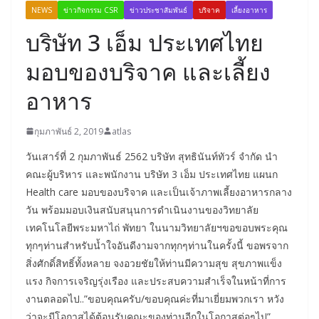
NEWS
ข่าวกิจกรรม CSR
ข่าวประชาสัมพันธ์
บริจาค
เลี้ยงอาหาร
บริษัท 3 เอ็ม ประเทศไทย
มอบของบริจาค และเลี้ยง
อาหาร
กุมภาพันธ์ 2, 2019
atlas
วันเสาร์ที่ 2 กุมภาพันธ์ 2562 บริษัท สุทธินันท์ทัวร์ จำกัด นำ
คณะผู้บริหาร และพนักงาน บริษัท 3 เอ็ม ประเทศไทย แผนก
Health care มอบของบริจาค และเป็นเจ้าภาพเลี้ยงอาหารกลาง
วัน พร้อมมอบเงินสนับสนุนการดำเนินงานของวิทยาลัย
เทคโนโลยีพระมหาไถ่ พัทยา ในนามวิทยาลัยฯขอขอบพระคุณ
ทุกๆท่านสำหรับน้ำใจอันดีงามจากทุกๆท่านในครั้งนี้ ขอพรจาก
สิ่งศักดิ์สิทธิ์ทั้งหลาย จงอวยชัยให้ท่านมีความสุข สุขภาพแข็ง
แรง กิจการเจริญรุ่งเรือง และประสบความสำเร็จในหน้าที่การ
งานตลอดไป..”ขอบคุณครับ/ขอบคุณค่ะที่มาเยี่ยมพวกเรา หวัง
ว่าจะมีโอกาสได้ต้อนรับคณะของท่านอีกในโอกาสต่อๆไป”