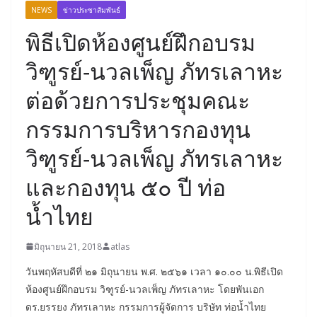
NEWS
ข่าวประชาสัมพันธ์
พิธีเปิดห้องศูนย์ฝึกอบรม
วิฑูรย์-นวลเพ็ญ ภัทรเลาหะ
ต่อด้วยการประชุมคณะ
กรรมการบริหารกองทุน
วิฑูรย์-นวลเพ็ญ ภัทรเลาหะ
และกองทุน ๕๐ ปี ท่อ
น้ำไทย
มิถุนายน 21, 2018
atlas
วันพฤหัสบดีที่ ๒๑ มิถุนายน พ.ศ. ๒๕๖๑ เวลา ๑๐.๐๐ น.พิธีเปิด
ห้องศูนย์ฝึกอบรม วิฑูรย์-นวลเพ็ญ ภัทรเลาหะ โดยพันเอก
ดร.ยรรยง ภัทรเลาหะ กรรมการผู้จัดการ บริษัท ท่อน้ำไทย