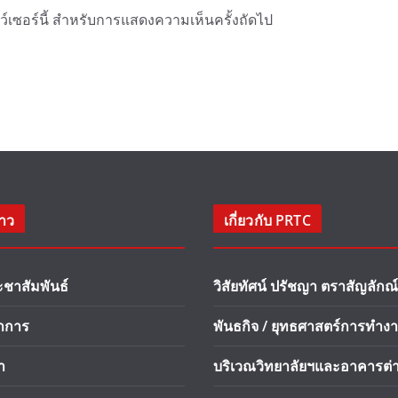
าว์เซอร์นี้ สำหรับการแสดงความเห็นครั้งถัดไป
่าว
เกี่ยวกับ PRTC
ะชาสัมพันธ์
วิสัยทัศน์ ปรัชญา ตราสัญลักณ์
ชาการ
พันธกิจ / ยุทธศาสตร์การทำง
า
บริเวณวิทยาลัยฯและอาคารต่า