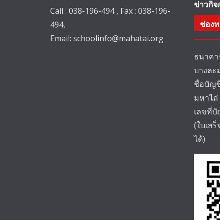
ข่าวกิ
Call : 038-196-494 , Fax : 038-196-
ช่องท
494,
Email:
schoolinfo@mahatai.org
ธนาคาร
บางละม
ชื่อบัญ
มหาไถ่
เลขที่บ
(ใบเสร
ได้)