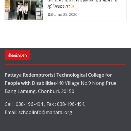
ภูมิใจของเรา
มีนาคม 25, 2026
ติดต่อเรา
Pattaya Redemptrorist Technological College for
People with Disabilities
440 Village No.9 Nong Prue,
Bang Lamung, Chonburi, 20150
Call : 038-196-494 , Fax : 038-196-494,
Email:
schoolinfo@mahatai.org