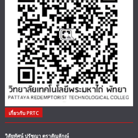
เกี่ยวกับ PRTC
วิสัยทัศน์ ปรัชญา ตราสัญลักณ์