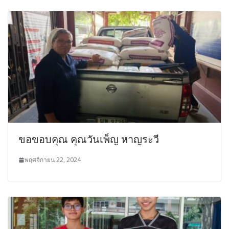
ขอขอบคุณ คุณวันเพ็ญ หาญระวี
พฤศจิกายน 22, 2024