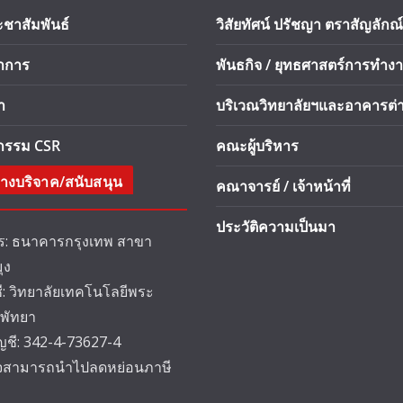
ะชาสัมพันธ์
วิสัยทัศน์ ปรัชญา ตราสัญลักณ์
ชาการ
พันธกิจ / ยุทธศาสตร์การทำง
า
บริเวณวิทยาลัยฯและอาคารต่า
จกรรม CSR
คณะผู้บริหาร
างบริจาค/สนับสนุน
คณาจารย์ / เจ้าหน้าที่
ประวัติความเป็นมา
: ธนาคารกรุงเทพ สาขา
ุง
ชี: วิทยาลัยเทคโนโลยีพระ
 พัทยา
ัญชี: 342-4-73627-4
็จสามารถนำไปลดหย่อนภาษี