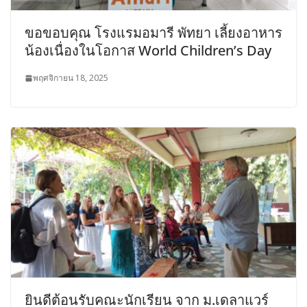
ขอขอบคุณ โรงแรมอมารี พัทยา เลี้ยงอาหาร
น้องเนื่องในโอกาส World Children’s Day
พฤศจิกายน 18, 2025
ยินดีต้อนรับคณะนักเรียน จาก ม.เดลาแวร์