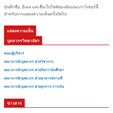
บันทึกชื่อ, อีเมล และชื่อเว็บไซต์ของฉันบนเบราว์เซอร์นี้
สำหรับการแสดงความเห็นครั้งถัดไป
บุคลากรวิทยาลัยฯ
คณะผู้บริหาร
คณาจารย์/บุคลากร ฝ่ายวิชาการ
คณาจารย์/บุคลากร ฝ่ายกิจการนักศึกษา
คณาจารย์/บุคลากร ฝ่ายอาคารสถานที่
คณาจารย์/บุคลากร ฝ่ายธุรการ-การเงิน
ข่าวสาร