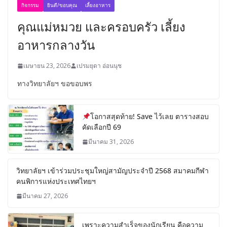
กิจกรรม
ยินดี/ขอบคุณ
เลี้ยงอาหาร
คุณแม่หมวย และครอบครัว เลี้ยง
อาหารกลางวัน
เมษายน 23, 2026
เปรมยุดา อ่อนนุช
ทางวิทยาลัยฯ ขอขอบพร
โอกาสสุดท้าย! Save ไว้เลย ตารางสอบ
คัดเลือกปี 69
มีนาคม 31, 2026
วิทยาลัยฯ เข้าร่วมประชุมใหญ่สามัญประจำปี 2568 สมาคมกีฬา
คนพิการแห่งประเทศไทยฯ
มีนาคม 27, 2026
เพราะความสำเร็จของนักเรียน คือความ