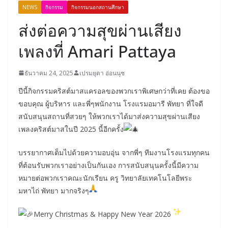
NEWS
กิจกรรม
กิจกรรมนอกสถานศึกษา
ส่งต่อความสุขผ่านเสียง
เพลงที่ Amari Pattaya
ธันวาคม 24, 2025
เปรมยุดา อ่อนนุช
ปีนี้กิจกรรมคริสต์มาสแครอลของพวกเราพิเศษกว่าที่เคย ต้องขอ
ขอบคุณ ผู้บริหาร และพี่ๆพนักงาน โรงแรมอมารี พัทยา
ที่ใจดี
สนับสนุนสถานที่สวยๆ ให้พวกเราได้มาส่งความสุขผ่านเสียง
เพลงคริสต์มาสในปี 2025 นี้อีกครั้ง
บรรยากาศเต็มไปด้วยความอบอุ่น จากพี่ๆ ทีมงานโรงแรมทุกคน
ที่ต้อนรับพวกเราอย่างเป็นกันเอง การสนับสนุนครั้งนี้มีความ
หมายต่อพวกเราคณะนักเรียน ครู วิทยาลัยเทคโนโลยีพระ
มหาไถ่ พัทยา มากจริงๆ
Merry Christmas & Happy New Year 2026