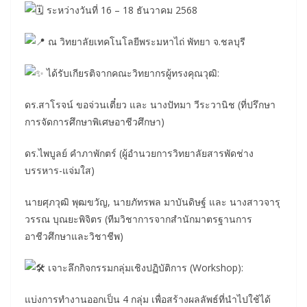
ระหว่างวันที่ 16 – 18 ธันวาคม 2568
ณ วิทยาลัยเทคโนโลยีพระมหาไถ่ พัทยา จ.ชลบุรี
ได้รับเกียรติจากคณะวิทยากรผู้ทรงคุณวุฒิ:
ดร.สาโรจน์ ขอจ่วนเตี๋ยว และ นางปัทมา วีระวานิช (ที่ปรึกษา
การจัดการศึกษาพิเศษอาชีวศึกษา)
ดร.ไพบูลย์ คำภาพักตร์ (ผู้อำนวยการวิทยาลัยสารพัดช่าง
บรรหาร-แจ่มใส)
นายศุภวุฒิ พุฒขวัญ, นายภัทรพล มาบันดิษฐ์ และ นางสาวจารุ
วรรณ บุณยะพิจิตร (ทีมวิชาการจากสำนักมาตรฐานการ
อาชีวศึกษาและวิชาชีพ)
เจาะลึกกิจกรรมกลุ่มเชิงปฏิบัติการ (Workshop):
แบ่งการทำงานออกเป็น 4 กลุ่ม เพื่อสร้างผลลัพธ์ที่นำไปใช้ได้