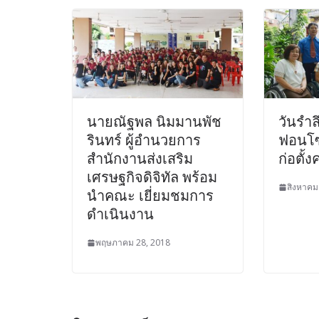
นายณัฐพล นิมมานพัช
วันรำล
รินทร์ ผู้อำนวยการ
ฟอนโซ 
สำนักงานส่งเสริม
ก่อตั
เศรษฐกิจดิจิทัล พร้อม
สิงหาคม
นำคณะ เยี่ยมชมการ
ดำเนินงาน
พฤษภาคม 28, 2018