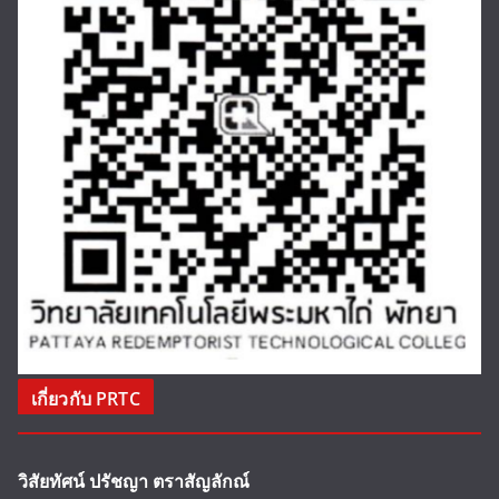
เกี่ยวกับ PRTC
วิสัยทัศน์ ปรัชญา ตราสัญลักณ์