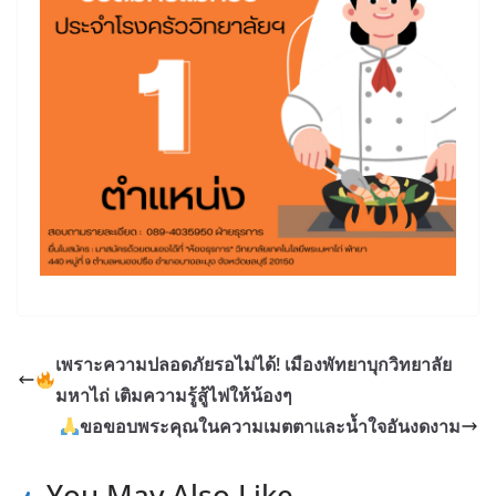
เพราะความปลอดภัยรอไม่ได้! เมืองพัทยาบุกวิทยาลัย
มหาไถ่ เติมความรู้สู้ไฟให้น้องๆ
ขอขอบพระคุณในความเมตตาและน้ำใจอันงดงาม
You May Also Like